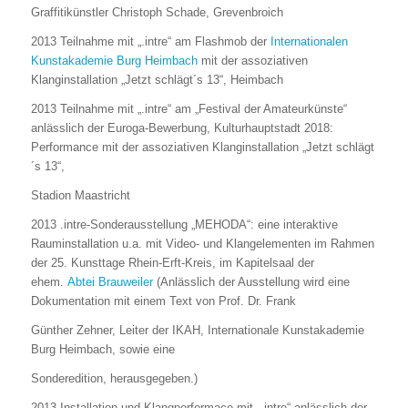
Graffitikünstler Christoph Schade, Grevenbroich
2013 Teilnahme mit „.intre“ am Flashmob der
Internationalen
Kunstakademie Burg Heimbach
mit der assoziativen
Klanginstallation „Jetzt schlägt´s 13“, Heimbach
2013 Teilnahme mit „.intre“ am „Festival der Amateurkünste“
anlässlich der Euroga-Bewerbung, Kulturhauptstadt 2018:
Performance mit der assoziativen Klanginstallation „Jetzt schlägt
´s 13“,
Stadion Maastricht
2013 .intre-Sonderausstellung „MEHODA“: eine interaktive
Rauminstallation u.a. mit Video- und Klangelementen im Rahmen
der 25. Kunsttage Rhein-Erft-Kreis, im Kapitelsaal der
ehem.
Abtei Brauweiler
(Anlässlich der Ausstellung wird eine
Dokumentation mit einem Text von Prof. Dr. Frank
Günther Zehner, Leiter der IKAH, Internationale Kunstakademie
Burg Heimbach, sowie eine
Sonderedition, herausgegeben.)
2013 Installation und Klangperformace mit „.intre“ anlässlich der